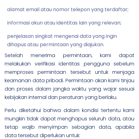
alamat email atau nomor telepon yang terdaftar;
informasi akun atau identitas lain yang relevan;
penjelasan singkat mengenai data yang ingin
dihapus atau permintaan yang diajukan.
Setelah menerima permintaan, kami dapat
melakukan verifikasi identitas pengguna sebelum
memproses permintaan tersebut untuk menjaga
keamanan data pribadi. Permintaan akan kami tinjau
dan proses dalam jangka waktu yang wajar sesuai
kebijakan internal dan peraturan yang berlaku.
Perlu diketahui bahwa dalam kondisi tertentu kami
mungkin tidak dapat menghapus seluruh data, atau
tetap wajib menyimpan sebagian data, apabila
data tersebut diperlukan untuk: