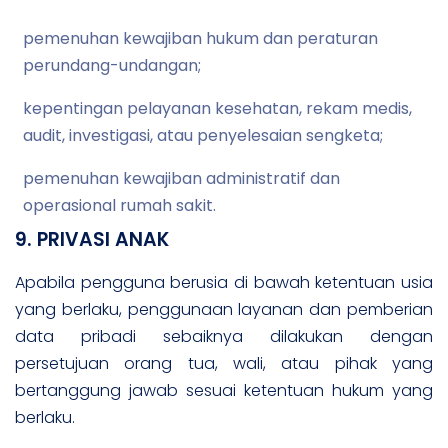
pemenuhan kewajiban hukum dan peraturan
perundang-undangan;
kepentingan pelayanan kesehatan, rekam medis,
audit, investigasi, atau penyelesaian sengketa;
pemenuhan kewajiban administratif dan
operasional rumah sakit.
9. PRIVASI ANAK
Apabila pengguna berusia di bawah ketentuan usia
yang berlaku, penggunaan layanan dan pemberian
data pribadi sebaiknya dilakukan dengan
persetujuan orang tua, wali, atau pihak yang
bertanggung jawab sesuai ketentuan hukum yang
berlaku.