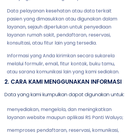
Data pelayanan kesehatan atau data terkait
pasien yang dimasukkan atau digunakan dalam
layanan, sejauh diperlukan untuk penyediaan
layanan rumah sakit, pendaftaran, reservasi,
konsultasi, atau fitur lain yang tersedia.
Informasi yang Anda kirimkan secara sukarela
melalui formulir, email, fitur kontak, buku tamu,
atau sarana komunikasi lain yang kami sediakan.
2. CARA KAMI MENGGUNAKAN INFORMASI
Data yang kami kumpulkan dapat digunakan untuk:
menyediakan, mengelola, dan meningkatkan
layanan website maupun aplikasi RS Panti Waluyo;
memproses pendaftaran, reservasi, komunikasi,